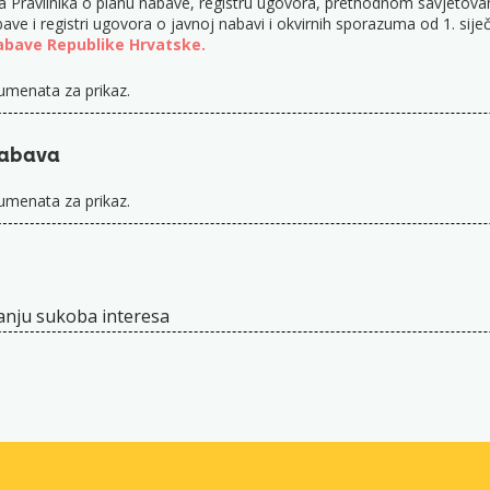
ravilnika o planu nabave, registru ugovora, prethodnom savjetovanju 
bave i registri ugovora o javnoj nabavi i okvirnih sporazuma od 1. sij
abave Republike Hrvatske.
menata za prikaz.
nabava
menata za prikaz.
janju sukoba interesa