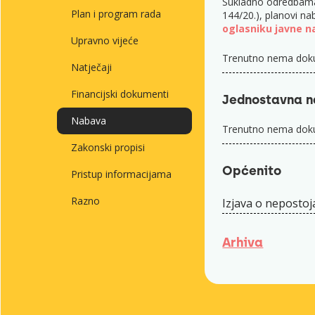
Sukladno odredbama P
Plan i program rada
144/20.), planovi na
oglasniku javne n
Upravno vijeće
Trenutno nema doku
Natječaji
Financijski dokumenti
Jednostavna 
Nabava
Trenutno nema doku
Zakonski propisi
Općenito
Pristup informacijama
Razno
Izjava o neposto
Arhiva