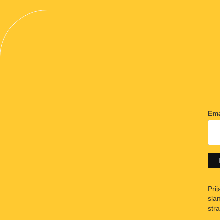
Ema
Pri
sla
str