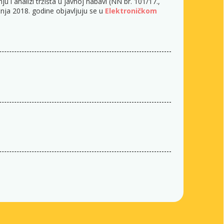
i analizi tržišta u javnoj nabavi (NN br. 101/17.,
ečnja 2018. godine objavljuju se u
Elektroničkom