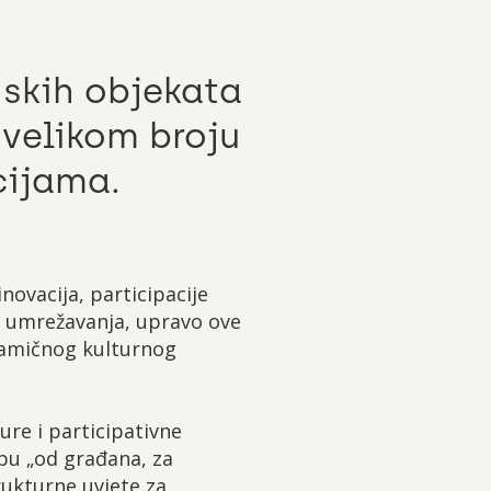
dskih objekata
 velikom broju
cijama.
ovacija, participacije
 i umrežavanja, upravo ove
inamičnog kulturnog
re i participativne
ipu „od građana, za
rukturne uvjete za