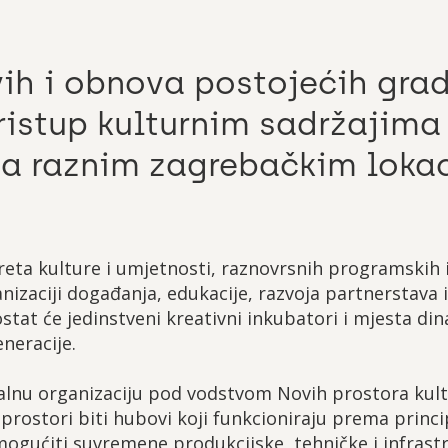
ih i obnova postojećih gra
ristup kulturnim sadržajima
 na raznim zagrebačkim loka
eta kulture i umjetnosti, raznovrsnih programskih in
nizaciji događanja, edukacije, razvoja partnerstava
ostat će jedinstveni kreativni inkubatori i mjesta d
eneracije.
lnu organizaciju pod vodstvom Novih prostora kultu
prostori biti hubovi koji funkcioniraju prema princ
ogućiti suvremene produkcijske, tehničke i infrast