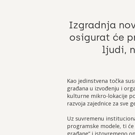
Izgradnja nov
osigurat će p
ljudi,
Kao jedinstvena točka susr
građana u izvođenju i orga
kulturne mikro-lokacije p
razvoja zajednice za sve g
Uz suvremenu instituciona
programske modele, ti će 
građane“ i istovremeno om