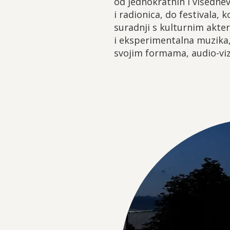
od jednokratnih i višedne
i radionica, do festivala, k
suradnji s kulturnim akte
i eksperimentalna muzika, 
svojim formama, audio-vizu