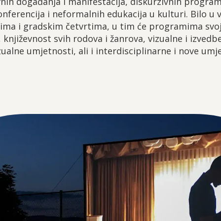
vnih događanja i manifestacija, diskurzivnih program
onferencija i neformalnih edukacija u kulturi. Bilo u vl
rima i gradskim četvrtima, u tim će programima svo
književnost svih rodova i žanrova, vizualne i izved
alne umjetnosti, ali i interdisciplinarne i nove umje