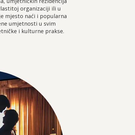
a, umjetničkih rezidencija
astitoj organizaciji ili u
je mjesto naći i popularna
bene umjetnosti u svim
tničke i kulturne prakse.