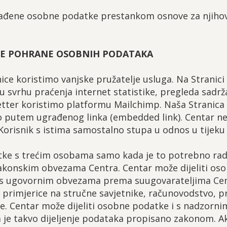
obrađene osobne podatke prestankom osnove za njiho
BLJE POHRANE OSOBNIH PODATAKA
nice koristimo vanjske pružatelje usluga. Na Stranic
u svrhu praćenja internet statistike, pregleda sadrža
tter koristimo platformu Mailchimp. Naša Stranica 
 putem ugrađenog linka (embedded link). Centar ne 
risnik s istima samostalno stupa u odnos u tijeku k
tke s trećim osobama samo kada je to potrebno radi
 zakonskim obvezama Centra. Centar može dijeliti os
s ugovornim obvezama prema suugovarateljima Cent
e primjerice na stručne savjetnike, računovodstvo, pr
be. Centar može dijeliti osobne podatke i s nadzornim
je takvo dijeljenje podataka propisano zakonom. A