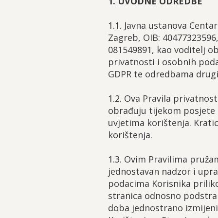
1. UVODNE ODREDBE
1.1. Javna ustanova Centar
Zagreb, OIB: 40477323596
081549891, kao voditelj o
privatnosti i osobnih po
GDPR te odredbama drugih
1.2. Ova Pravila privatnosti
obrađuju tijekom posjete 
uvjetima korištenja. Krati
korištenja.
1.3. Ovim Pravilima pruža
jednostavan nadzor i upr
podacima Korisnika prilik
stranica odnosno podstran
doba jednostrano izmijeniti