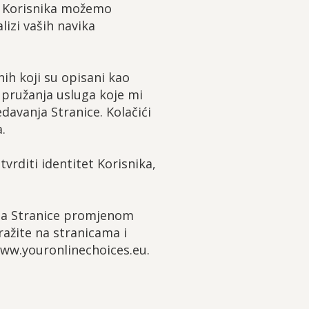
e Korisnika možemo
lizi vaših navika
ih koji su opisani kao
i pružanja usluga koje mi
davanja Stranice. Kolačići
.
vrditi identitet Korisnika,
e sa Stranice promjenom
ražite na stranicama i
www.youronlinechoices.eu.