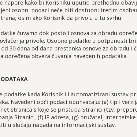
 napore kako bi Korisniku uputio prethodnu obavije
ljeni osobni podaci neće biti dostupni trećim osob
strana, osim ako Korisnik da privolu u tu svrhu.
podatke čuvamo dok postoji osnova za obradu određe
ovlačenja privole. Osobne podatke u potpunosti bri
 od 30 dana od dana prestanka osnove za obradu i č
a određena obveza čuvanja navedenih podataka.
 PODATAKA
će podatke kada Korisnik ili automatizirani sustav pr
eka. Navedeni opći podaci obuhvaćaju: (a) tip i verzij
rnet stranica s koje se pristupa Stranici (tzv. preporuč
nja Stranici, (f) IP adresa, (g) pružatelj internetske 
iti u slučaju napada na informacijski sustav.