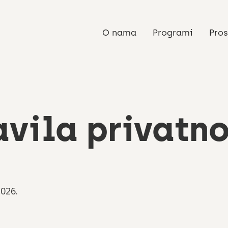
O nama
Programi
Pros
avila privatno
2026.