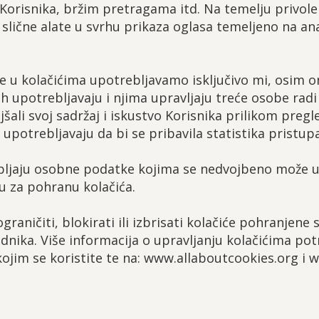
orisnika, bržim pretragama itd. Na temelju privol
i slične alate u svrhu prikaza oglasa temeljeno na ana
e u kolačićima upotrebljavamo isključivo mi, osim on
njih upotrebljavaju i njima upravljaju treće osobe rad
ali svoj sadržaj i iskustvo Korisnika prilikom pregle
upotrebljavaju da bi se pribavila statistika pristupa
upljaju osobne podatke kojima se nedvojbeno može ut
u za pohranu kolačića.
graničiti, blokirati ili izbrisati kolačiće pohranjen
dnika. Više informacija o upravljanju kolačićima pot
jim se koristite te na: www.allaboutcookies.org i 