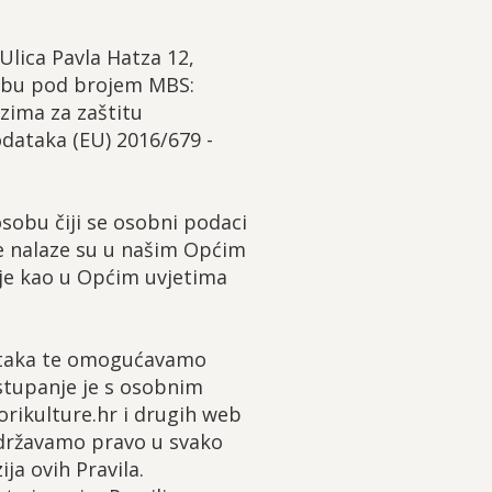
Ulica Pavla Hatza 12,
rebu pod brojem MBS:
zima za zaštitu
dataka (EU) 2016/679 -
osobu čiji se osobni podaci
ce nalaze su u našim Općim
nje kao u Općim uvjetima
dataka te omogućavamo
stupanje je s osobnim
rikulture.hr i drugih web
idržavamo pravo u svako
ja ovih Pravila.