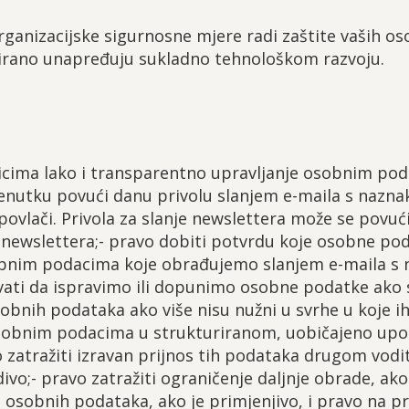
organizacijske sigurnosne mjere radi zaštite vaših o
irano unapređuju sukladno tehnološkom razvoju.
cima lako i transparentno upravljanje osobnim pod
enutku povući danu privolu slanjem e-maila s naznak
povlači. Privola za slanje newslettera može se povuć
newslettera;- pravo dobiti potvrdu koje osobne pod
bnim podacima koje obrađujemo slanjem e-maila s 
evati da ispravimo ili dopunimo osobne podatke ako s
sobnih podataka ako više nisu nužni u svrhe u koje 
osobnim podacima u strukturiranom, uobičajeno upo
 zatražiti izravan prijnos tih podataka drugom vodit
divo;- pravo zatražiti ograničenje daljnje obrade, ako
u osobnih podataka, ako je primjenjivo, i pravo na p