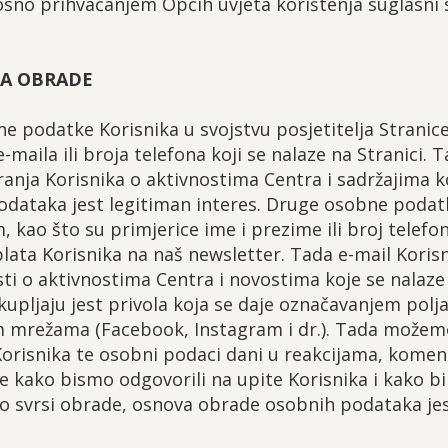
sno prihvaćanjem Općih uvjeta korištenja suglasni st
RHA OBRADE
e podatke Korisnika u svojstvu posjetitelja Stranice
maila ili broja telefona koji se nalaze na Stranici. 
anja Korisnika o aktivnostima Centra i sadržajima koj
dataka jest legitiman interes. Druge osobne podatk
 kao što su primjerice ime i prezime ili broj telef
lata Korisnika na naš newsletter. Tada e-mail Koris
ti o aktivnostima Centra i novostima koje se nalaze
kupljaju jest privola koja se daje označavanjem polja
m mrežama (Facebook, Instagram i dr.). Tada možem
Korisnika te osobni podaci dani u reakcijama, komen
kako bismo odgovorili na upite Korisnika i kako bi o
o svrsi obrade, osnova obrade osobnih podataka jest