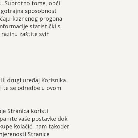
ku. Suprotno tome, opći
 dugotrajna sposobnost
slučaju kaznenog progona
formacije statistički s
razinu zaštite svih
li drugi uređaj Korisnika.
ći te se odredbe u ovom
je Stranica koristi
zapamte vaše postavke dok
ikupe kolačići nam također
jerenosti Stranice