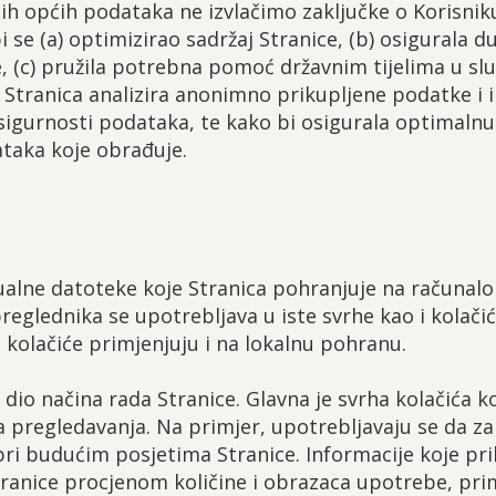
nih općih podataka ne izvlačimo zaključke o Korisni
 se (a) optimizirao sadržaj Stranice, (b) osigurala
ce, (c) pružila potrebna pomoć državnim tijelima u 
Stranica analizira anonimno prikupljene podatke i in
 sigurnosti podataka, te kako bi osigurala optimalnu 
taka koje obrađuje.
tualne datoteke koje Stranica pohranjuje na računalo i
reglednika se upotrebljava u iste svrhe kao i kolači
 kolačiće primjenjuju i na lokalnu pohranu.
 dio načina rada Stranice. Glavna je svrha kolačića ko
a pregledavanja. Na primjer, upotrebljavaju se da 
pri budućim posjetima Stranice. Informacije koje pr
anice procjenom količine i obrazaca upotrebe, prim