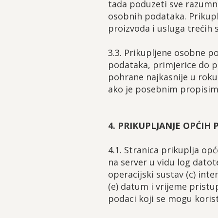
tada poduzeti sve razumne
osobnih podataka. Prikup
proizvoda i usluga trećih 
3.3. Prikupljene osobne 
podataka, primjerice do p
pohrane najkasnije u roku
ako je posebnim propisim
4. PRIKUPLJANJE OPĆIH
4.1. Stranica prikuplja op
na server u vidu log datot
operacijski sustav (c) inte
(e) datum i vrijeme pristupa
podaci koji se mogu korist