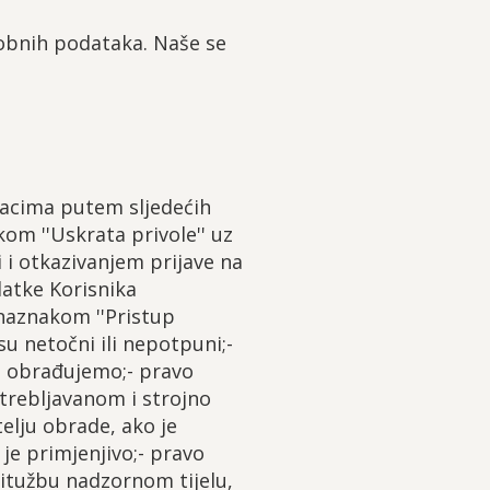
sobnih podataka. Naše se
acima putem sljedećih
om ''Uskrata privole'' uz
i i otkazivanjem prijave na
atke Korisnika
naznakom ''Pristup
u netočni ili nepotpuni;-
ih obrađujemo;- pravo
trebljavanom i strojno
elju obrade, ako je
 je primjenjivo;- pravo
ritužbu nadzornom tijelu,