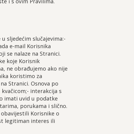
e i s ovim Pravilima.
 u sljedećim slučajevima:-
Tada e-mail Korisnika
i se nalaze na Stranici.
e koje Korisnik
ona, ne obrađujemo ako nije
nika koristimo za
 na Stranici. Osnova po
 kvačicom;- interakcija s
o imati uvid u podatke
tarima, porukama i slično.
bavijestili Korisnike o
 legitiman interes ili