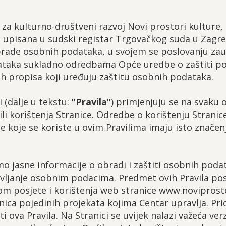
 za kulturno-društveni razvoj Novi prostori kulture, 
, upisana u sudski registar Trgovačkog suda u Zag
brade osobnih podataka, u svojem se poslovanju zau
dataka sukladno odredbama Opće uredbe o zaštiti po
 propisa koji uređuju zaštitu osobnih podataka.
 (dalje u tekstu: ''
Pravila
'') primjenjuju se na svaku 
ili korištenja Stranice. Odredbe o korištenju Strani
ce koje se koriste u ovim Pravilima imaju isto znače
mo jasne informacije o obradi i zaštiti osobnih po
avljanje osobnim podacima. Predmet ovih Pravila po
om posjete i korištenja web stranice www.noviprosto
ica pojedinih projekata kojima Centar upravlja. Pr
 ova Pravila. Na Stranici se uvijek nalazi važeća verzi