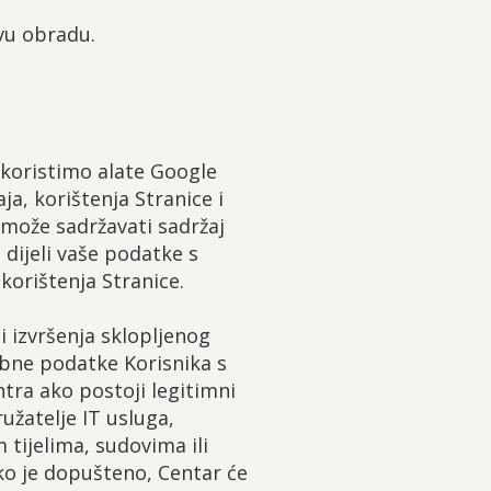
vu obradu.
i koristimo alate Google
ja, korištenja Stranice i
može sadržavati sadržaj
dijeli vaše podatke s
orištenja Stranice.
 izvršenja sklopljenog
obne podatke Korisnika s
ra ako postoji legitimni
užatelje IT usluga,
 tijelima, sudovima ili
ko je dopušteno, Centar će