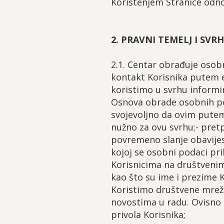
Korištenjem Stranice odno
2. PRAVNI TEMELJ I SV
2.1. Centar obrađuje osobn
kontakt Korisnika putem e-
koristimo u svrhu informir
Osnova obrade osobnih po
svojevoljno da ovim putem,
nužno za ovu svrhu;- pretp
povremeno slanje obavijes
kojoj se osobni podaci pri
Korisnicima na društveni
kao što su ime i prezime 
Koristimo društvene mreže 
novostima u radu. Ovisno 
privola Korisnika;