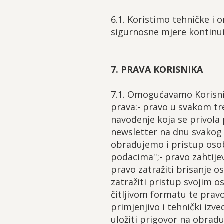
6.1. Koristimo tehničke i 
sigurnosne mjere kontinu
7. PRAVA KORISNIKA
7.1. Omogućavamo Korisni
prava:- pravo u svakom tr
navođenje koja se privola 
newsletter na dnu svakog 
obrađujemo i pristup oso
podacima'';- pravo zahtij
pravo zatražiti brisanje o
zatražiti pristup svojim 
čitljivom formatu te pravo
primjenjivo i tehnički izve
uložiti prigovor na obrad