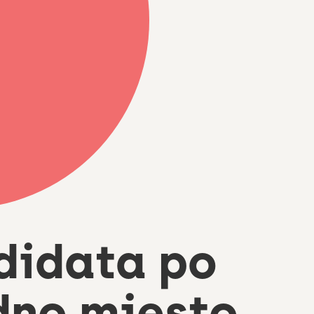
didata po
dno mjesto