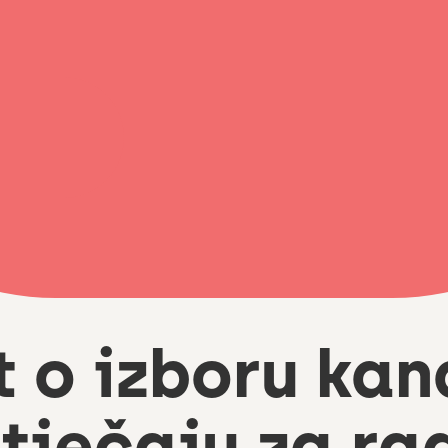
t o izboru kan
tječaju za ra