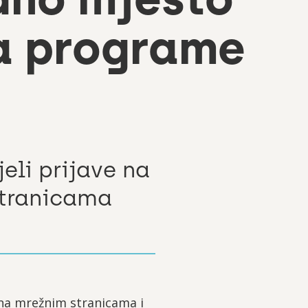
za programe
eli prijave na
stranicama
n na mrežnim stranicama i