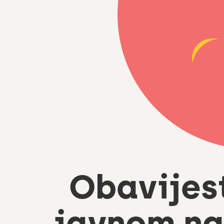
Obavijes
javnom na