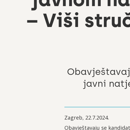
– Viši str
Obavještavaju
javni nat
Zagreb, 22.7.2024.
Obavještavaju se kandidati