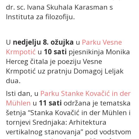
dr. sc. Ivana Skuhala Karasman s
Instituta za filozofiju.
U
nedjelju 8. ožujka
u
Parku Vesne
Krmpotić
u
10 sati
pjesnikinja Monika
Herceg čitala je poeziju Vesne
Krmpotić uz pratnju Domagoj Leljak
dua.
Isti dan, u
Parku Stanke Kovačić in der
Mühlen
u
11 sati
održana je tematska
šetnja “Stanka Kovačić in der Mühlen i
tornjevi Srednjaka: Arhitektura
vertikalnog stanovanja” pod vodstvom