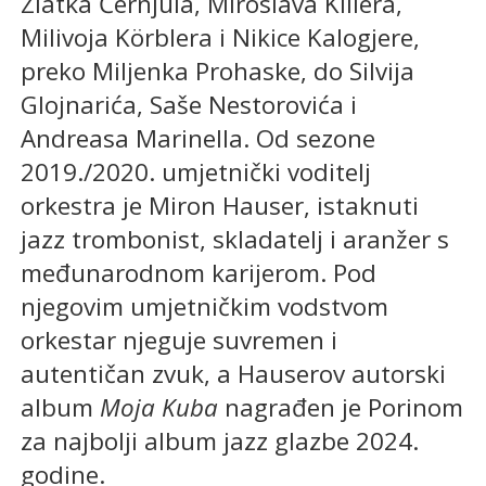
Zlatka Černjula, Miroslava Killera,
Milivoja Körblera i Nikice Kalogjere,
preko Miljenka Prohaske, do Silvija
Glojnarića, Saše Nestorovića i
Andreasa Marinella. Od sezone
2019./2020. umjetnički voditelj
orkestra je Miron Hauser, istaknuti
jazz trombonist, skladatelj i aranžer s
međunarodnom karijerom. Pod
njegovim umjetničkim vodstvom
orkestar njeguje suvremen i
autentičan zvuk, a Hauserov autorski
album
Moja Kuba
nagrađen je Porinom
za najbolji album jazz glazbe 2024.
godine.