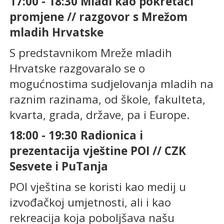
17:00 - 18:30 Mladi kao pokretači
promjene // razgovor s Mrežom
mladih Hrvatske
S predstavnikom Mreže mladih
Hrvatske razgovaralo se o
mogućnostima sudjelovanja mladih na
raznim razinama, od škole, fakulteta,
kvarta, grada, države, pa i Europe.
18:00 - 19:30 Radionica i
prezentacija vještine POI // CZK
Sesvete i PuTanja
POI vještina se koristi kao medij u
izvođačkoj umjetnosti, ali i kao
rekreacija koja poboljšava našu