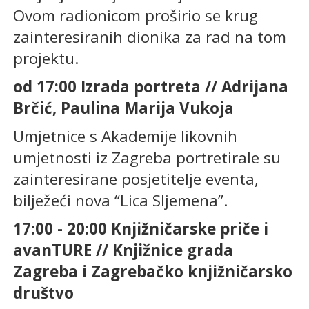
Ovom radionicom proširio se krug
zainteresiranih dionika za rad na tom
projektu.
od 17:00 Izrada portreta // Adrijana
Brčić, Paulina Marija Vukoja
Umjetnice s Akademije likovnih
umjetnosti iz Zagreba portretirale su
zainteresirane posjetitelje eventa,
bilježeći nova “Lica Sljemena”.
17:00 - 20:00 Knjižničarske priče i
avanTURE // Knjižnice grada
Zagreba i Zagrebačko knjižničarsko
društvo